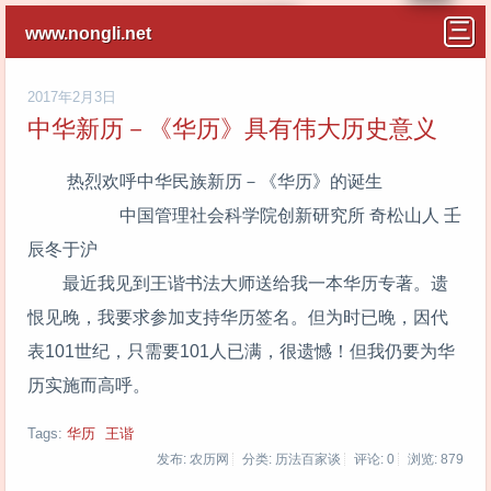
www.nongli.net
2017年2月3日
中华新历－《华历》具有伟大历史意义
热烈欢呼中华民族新历－《华历》的诞生
中国管理社会科学院创新研究所 奇松山人 壬
辰冬于沪
最近我见到王谐书法大师送给我一本华历专著。遗
恨见晚，我要求参加支持华历签名。但为时已晚，因代
表101世纪，只需要101人已满，很遗憾！但我仍要为华
历实施而高呼。
Tags:
华历
王谐
发布: 农历网
分类: 历法百家谈
评论: 0
浏览:
879