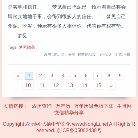
踏实地和信任。 梦见自己吃泥巴，预示着自己将会
脚踏实地地干事，会得到很多人的信任。 梦见自己
食泥、吃泥，预示有很多人相信你，代表你有权有势。
梦见
Tags:
梦见物品
发布: 农历网
分类: 解梦物品篇
评论: 0
浏览:
449
«
1
2
3
4
5
6
7
8
9
10
11
12
13
14
15
»
友情链接：
农历查询
万年历
万年历绿色版下载
生肖网
微信精华分享
Copyright 农历网 弘扬中华文化 www.NongLi.net All Rights R
eserved.
京ICP备05002438号