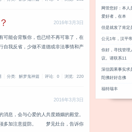
网管您好：本人
爱好者，在本
？
2016年3月3日
但是就发了肯定
有可能会背叛你，也已经不再可靠了，在
公元1年，汉平帝
行自我反省，少做不道德或非法事情和产
你好，寻找管理
议。请联系11
深信因果事实求
网
分类: 解梦鬼神篇
评论: 0
浏览:
220
陀佛好好念佛
福特瑞丰
2016年3月3日
的消息，会与心爱的人共度婚姻的殿堂。
须多加注意提防。 梦见灶台，告诉你