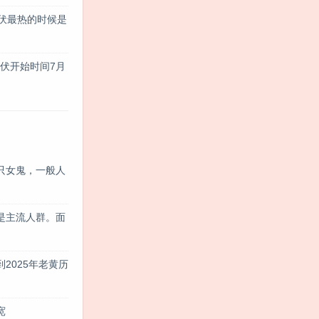
伏最热的时候是
三伏开始时间7月
只女鬼，一般人
是主流人群。面
2025年老黄历
宽