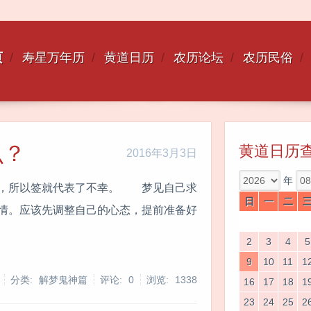
页
寿星万年历
黄道日历
农历论坛
农历民俗
么？
黄道日历
2016年3月3日
年
安，所以签就代表了不幸。 梦见自己求
日
一
二
情。应该先调整自己的心态，提前准备好
2
3
4
5
9
10
11
1
分类: 解梦鬼神篇
评论: 0
浏览:
1338
16
17
18
1
23
24
25
2