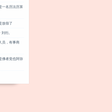
是一名历法历算
是放假了
 刘衎。
人员，有事商
是佛者觉也阿弥