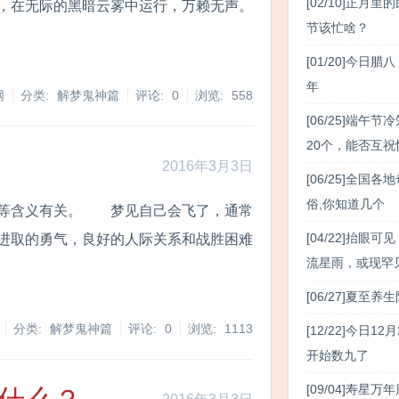
[02/10]
正月里的
，在无际的黑暗云雾中运行，万赖无声。
节该忙啥？
[01/20]
今日腊八
年
网
分类: 解梦鬼神篇
评论: 0
浏览:
558
[06/25]
端午节冷
20个，能否互祝
2016年3月3日
[06/25]
全国各地
俗,你知道几个
康等含义有关。 梦见自己会飞了，通常
[04/22]
抬眼可见
进取的勇气，良好的人际关系和战胜困难
流星雨，或现罕
[06/27]
夏至养生
分类: 解梦鬼神篇
评论: 0
浏览:
1113
[12/22]
今日12月
开始数九了
[09/04]
寿星万年历