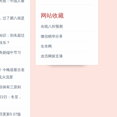
民俗：中国人春
网站收藏
，过了腊八就是
在线八卦预测
知识：别名超过
微信精华分享
快乐？
生肖网
奇葩端午节习
农历网留言薄
！今晚迎最古老
见火流星
防病有三原则
22日：冬至，
更新5.07版