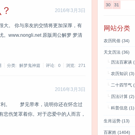
30
31
么？
2016年3月3日
很大。 你与亲友的交情将更加深厚，有
网站分类
.nongli.net 原版周公解梦 梦清
农历民俗
(34)
天文历法
(36)
历法百家谈
(
网
分类: 解梦鬼神篇
评论: 0
浏览:
271
农历知识
(3)
二十四节气
(
2016年3月3日
历法计算
(2)
者大吉利。 梦见带孝，说明你还在怀念过
科普信息
(1)
有悲伤笼罩着你。对于恋爱中的人而言，
生肖运势
(13)
百家姓
(1404)