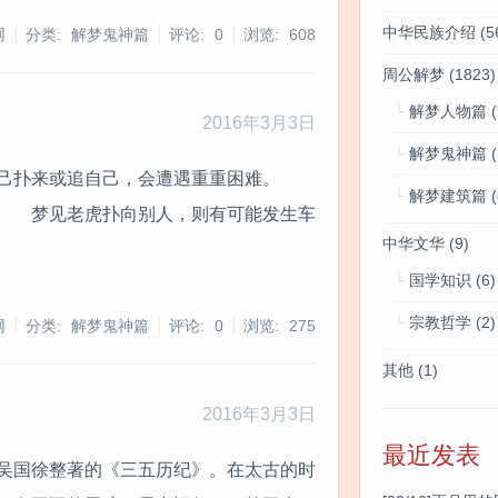
中华民族介绍
(5
网
分类: 解梦鬼神篇
评论: 0
浏览:
608
周公解梦
(1823)
解梦人物篇
(
2016年3月3日
解梦鬼神篇
(
自己扑来或追自己，会遭遇重重困难。
解梦建筑篇
(
。 梦见老虎扑向别人，则有可能发生车
中华文华
(9)
国学知识
(6)
宗教哲学
(2)
网
分类: 解梦鬼神篇
评论: 0
浏览:
275
其他
(1)
2016年3月3日
最近发表
吴国徐整著的《三五历纪》。在太古的时