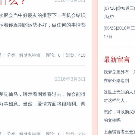
什么？
2016年3月3日
[07/16]
你知道三
次聚会当中好朋友的推荐下，有机会结识
几伏?
示着你近期的运势不好，做任何的事情都
[06/25]
2018年
17日
网
分类: 解梦鬼神篇
评论: 0
浏览:
415
最新留言
我梦见屋外有一
2016年3月3日
在家外路边刚
这世上无知的人
梦见仙马，暗示着困难将过去，你会能得
对这样的人，
万事如意。当然，爱情方面将很顺利。两
您好，可以购买到
的文稿吗
上面留言者王云
网
分类: 解梦鬼神篇
评论: 0
浏览:
202