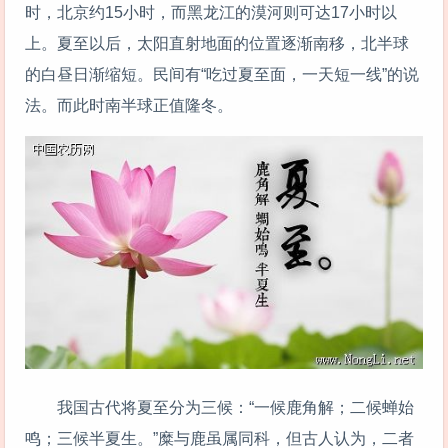
时，北京约15小时，而黑龙江的漠河则可达17小时以
上。夏至以后，太阳直射地面的位置逐渐南移，北半球
的白昼日渐缩短。民间有“吃过夏至面，一天短一线”的说
法。而此时南半球正值隆冬。
我国古代将夏至分为三候：“一候鹿角解；二候蝉始
鸣；三候半夏生。”糜与鹿虽属同科，但古人认为，二者