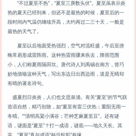
“不过夏至不热”，“夏至三庚数头伏”。夏至虽表示炎
热的夏天已经到来，但还不是最热的时候，夏至后的一
段时间内气温仍继续升高，大约再过二三十天，一般是
最热的天气了。
夏至以后地面受热强烈，空气对流旺盛，午后至傍
晚常易形成雷阵雨。这种热雷雨骤来疾去，降雨范围
小，人们称夏雨隔田坎。唐代诗人刘禹锡在南方，曾巧
妙地借喻这种天气，写出东边日出西边雨，道是无晴却
有晴的著名诗句。
盛夏烈日炎炎，人们也文思泉涌。有关“夏至”的节气联
造语自然，精巧别致，如“夏至有雷三伏热；重阳无雨一
冬晴。”“清明高粱小满谷；芒种芝麻夏至豆”。还有谜
语，谜面是“夏至”？打一成语，谜底——地久天长。其
实，“夏至”真与成语“杯弓蛇影”有缘。