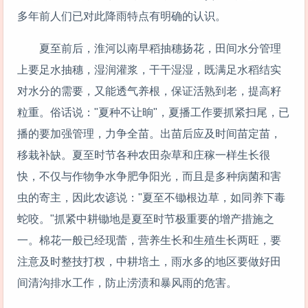
多年前人们已对此降雨特点有明确的认识。
夏至前后，淮河以南早稻抽穗扬花，田间水分管理
上要足水抽穗，湿润灌浆，干干湿湿，既满足水稻结实
对水分的需要，又能透气养根，保证活熟到老，提高籽
粒重。俗话说："夏种不让晌"，夏播工作要抓紧扫尾，已
播的要加强管理，力争全苗。出苗后应及时间苗定苗，
移栽补缺。夏至时节各种农田杂草和庄稼一样生长很
快，不仅与作物争水争肥争阳光，而且是多种病菌和害
虫的寄主，因此农谚说："夏至不锄根边草，如同养下毒
蛇咬。"抓紧中耕锄地是夏至时节极重要的增产措施之
一。棉花一般已经现蕾，营养生长和生殖生长两旺，要
注意及时整技打杈，中耕培土，雨水多的地区要做好田
间清沟排水工作，防止涝渍和暴风雨的危害。