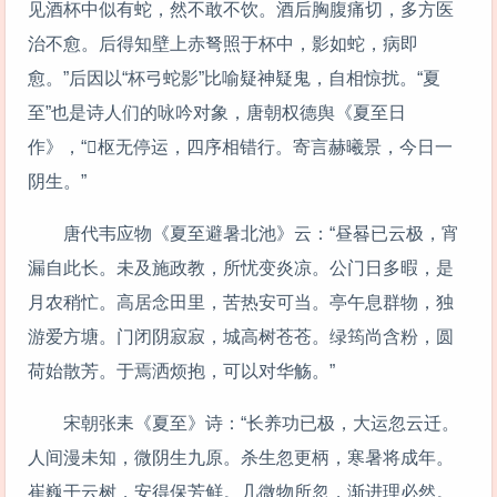
见酒杯中似有蛇，然不敢不饮。酒后胸腹痛切，多方医
治不愈。后得知壁上赤弩照于杯中，影如蛇，病即
愈。”后因以“杯弓蛇影”比喻疑神疑鬼，自相惊扰。“夏
至”也是诗人们的咏吟对象，唐朝权德舆《夏至日
作》，“枢无停运，四序相错行。寄言赫曦景，今日一
阴生。”
唐代韦应物《夏至避暑北池》云：“昼晷已云极，宵
漏自此长。未及施政教，所忧变炎凉。公门日多暇，是
月农稍忙。高居念田里，苦热安可当。亭午息群物，独
游爱方塘。门闭阴寂寂，城高树苍苍。绿筠尚含粉，圆
荷始散芳。于焉洒烦抱，可以对华觞。”
宋朝张耒《夏至》诗：“长养功已极，大运忽云迁。
人间漫未知，微阴生九原。杀生忽更柄，寒暑将成年。
崔巍干云树，安得保芳鲜。几微物所忽，渐进理必然。